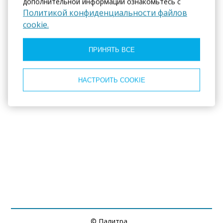
дополнительной информации ознакомьтесь с
Телефон:
Политикой конфиденциальности файлов
+7 917 743-48-21
cookie.
WhatsApp:
8 917 743 48 21
ПРИНЯТЬ ВСЕ
НАСТРОИТЬ COOKIE
© Палитра